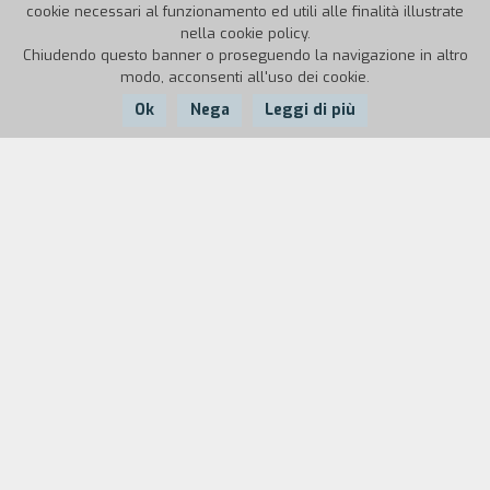
cookie necessari al funzionamento ed utili alle finalità illustrate
nella cookie policy.
Chiudendo questo banner o proseguendo la navigazione in altro
modo, acconsenti all'uso dei cookie.
Ok
Nega
Leggi di più
Nazione:
Anno:
Durata:
Italia
1998
40'
Una parodia, utilizzando tecniche di animazione,
dei film avventurosi, fantastici e di azione.
Biografia
regista