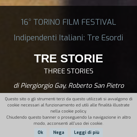
16° TORINO FILM FESTIVAL
Indipendenti Italiani: Tre Esordi
TRE STORIE
THREE STORIES
di Piergiorgio Gay, Roberto San Pietro
Questo sito o gli strumenti terzi da questo utilizzati si avvalgono di
cookie necessari al funzionamento ed utili alle finalità illustrate
nella cookie policy.
Chiudendo questo banner o proseguendo la navigazione in altro
modo, acconsenti all'uso dei cookie.
Ok
Nega
Leggi di più