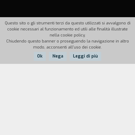
Questo sito o gli strumenti terzi da questo utilizzati si avvalgono di
cookie necessari al funzionamento ed utili alle finalità illustrate
nella cookie policy.
Chiudendo questo banner o proseguendo la navigazione in altro
modo, acconsenti all'uso dei cookie.
Ok
Nega
Leggi di più
Nazione:
Anno:
Durata:
Francia
1998
12'
Sedici adolescenti "difficili" hanno partecipato alla
realizzazione di questo film, in collaborazione con
una istituzione medico-professionale, su