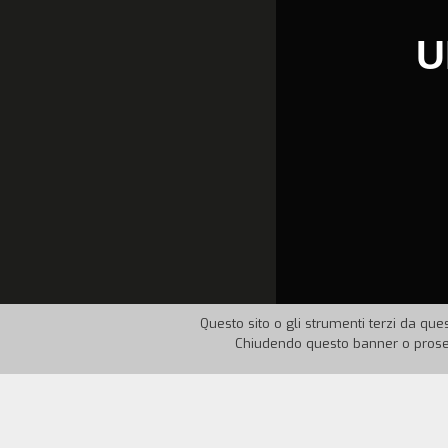
U
Questo sito o gli strumenti terzi da ques
Chiudendo questo banner o proseg