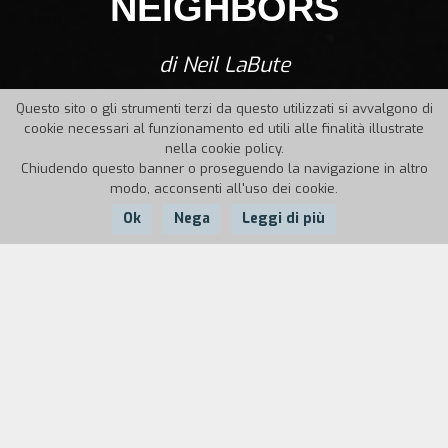
NEIGHBORS
di Neil LaBute
Questo sito o gli strumenti terzi da questo utilizzati si avvalgono di
cookie necessari al funzionamento ed utili alle finalità illustrate
nella cookie policy.
Chiudendo questo banner o proseguendo la navigazione in altro
modo, acconsenti all'uso dei cookie.
Ok
Nega
Leggi di più
Nazione:
Anno:
Durata:
USA
1998
102
In questa storia dei nostri tempi sull'immoralità,
la tua vita è ciò che tu vuoi che sia. Un brunch nel
pomeriggio con una coppia d'amici? La migliore