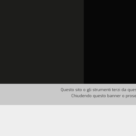
Questo sito o gli strumenti terzi da ques
Chiudendo questo banner o proseg
Nazione:
Giappone
Anno