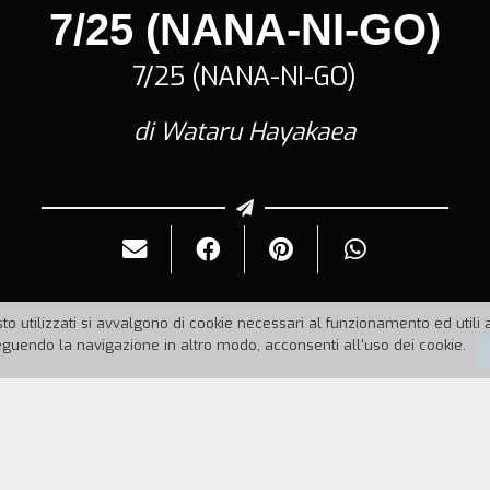
7/25 (NANA-NI-GO)
7/25 (NANA-NI-GO)
di Wataru Hayakaea
to utilizzati si avvalgono di cookie necessari al funzionamento ed utili all
uendo la navigazione in altro modo, acconsenti all'uso dei cookie.
:
1998
Durata:
67'