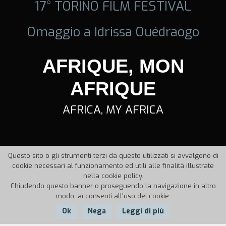
17° TORINO FILM FESTIVAL
Omaggio a Idrissa Ouédraogo
AFRIQUE, MON
AFRIQUE
AFRICA, MY AFRICA
Questo sito o gli strumenti terzi da questo utilizzati si avvalgono di
cookie necessari al funzionamento ed utili alle finalità illustrate
nella cookie policy.
Chiudendo questo banner o proseguendo la navigazione in altro
modo, acconsenti all'uso dei cookie.
Ok
Nega
Leggi di più