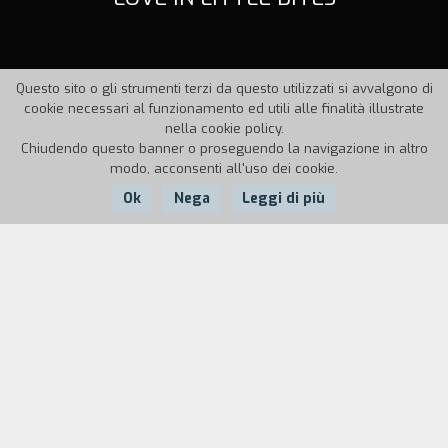
Questo sito o gli strumenti terzi da questo utilizzati si avvalgono di
cookie necessari al funzionamento ed utili alle finalità illustrate
nella cookie policy.
Chiudendo questo banner o proseguendo la navigazione in altro
modo, acconsenti all'uso dei cookie.
Ok
Nega
Leggi di più
Nazione:
Anno:
Durata:
Italia
1999
8' 21''
Il video si propone di affrontare la grande
questione dei disturbi alimentari, non in chiave
documentarista o d'inchiesta. Infatti tenta una
rappresentazione in chiave espressivo-simbolica