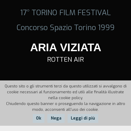
17° TORINO FILM FESTIVAL
Concorso Spazio Torino 1999
ARIA VIZIATA
ROTTEN AIR
Questo sito o gli strumenti terzi da questo utilizzati si avvalgono di
cookie necessari al funzionamento ed utili alle finalità illustrate
nella cookie policy.
Chiudendo questo banner o proseguendo la navigazione in altro
modo, acconsenti all'uso dei cookie.
Ok
Nega
Leggi di più