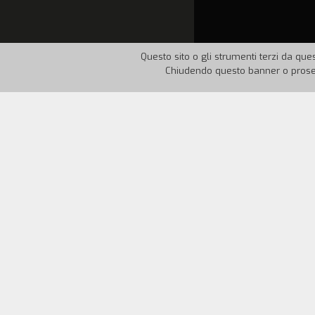
Questo sito o gli strumenti terzi da ques
Chiudendo questo banner o proseg
Nazione:
USA
Anno:
197
Alla fine del XXI secolo l'astronave Dark 
comando della nave passa al tenente Dool
strano alieno sfugge al controllo degli
pericolosa bomba. Doolittle riesce a rita