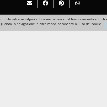
to utilizzati si avvalgono di cookie necessari al funzionamento ed utili all
uendo la navigazione in altro modo, acconsenti all'uso dei cookie.
5
Durata:
83'
Star è alla ricerca di pianeti e stelle da distruggere
ittle. Gli altri membri dell'equipaggio sono Boiler
 astronauti, ma Pinback riesce a neutralizzarlo. Per
rdarne ma non a evitarne l'esplosione. Gli uomini si 