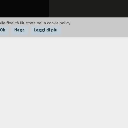
e finalità illustrate nella cookie policy.
Ok
Nega
Leggi di più
. Ibernato il capitano Powell, il
, Pinback e Talby. Durante il viaggio uno
 errore il computer di bordo innesca una
ritrovano scagliati nello spazio.