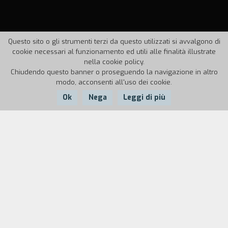
Questo sito o gli strumenti terzi da questo utilizzati si avvalgono di
cookie necessari al funzionamento ed utili alle finalità illustrate
nella cookie policy.
Chiudendo questo banner o proseguendo la navigazione in altro
modo, acconsenti all'uso dei cookie.
Ok
Nega
Leggi di più
Nazione:
Anno:
Durata:
USA
1967
126'
Cole Thornton giunge a El Dorado su invito di
Jason, ricco allevatore che l'ha assoldato come
pistolero, ed è accolto dall'amico Jimmy Harrah,
sceriffo della contea, che lo informa che Jason
intende impadronirsi con la forza dei pascoli