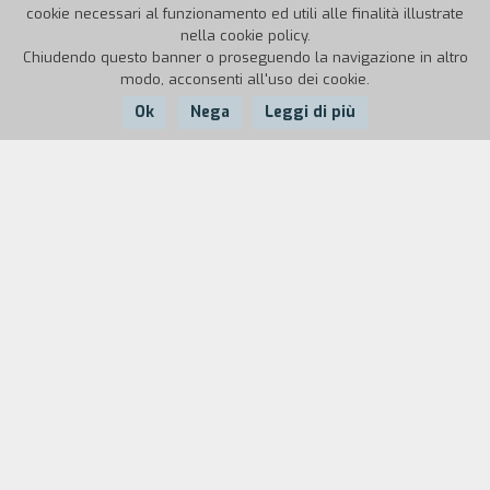
cookie necessari al funzionamento ed utili alle finalità illustrate
nella cookie policy.
Chiudendo questo banner o proseguendo la navigazione in altro
modo, acconsenti all'uso dei cookie.
Ok
Nega
Leggi di più
Nazione:
Anno:
Durata:
Portogallo
1969
120'
Lisbona, 1969. Marta, una ragazza di vent'anni di
buona famiglia, lascia il marito per costruirsi una
vita diversa, più autentica, lontana dagli
schematismi e dai pregiudizi borghesi. Sa bene a
che cosa rinuncia, ma non le è ancora chiaro che
cosa stia cercando esattamente. Lavora
dapprima come hostess di terra e poi come