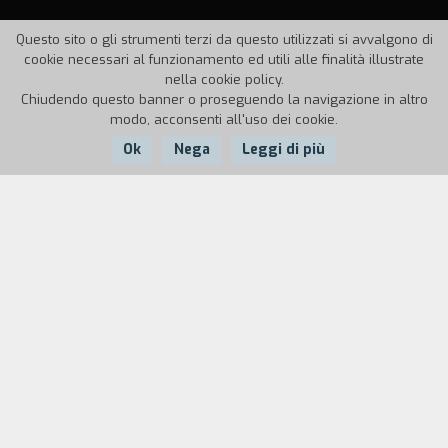
Questo sito o gli strumenti terzi da questo utilizzati si avvalgono di
cookie necessari al funzionamento ed utili alle finalità illustrate
nella cookie policy.
Chiudendo questo banner o proseguendo la navigazione in altro
modo, acconsenti all'uso dei cookie.
Ok
Nega
Leggi di più
Nazione:
Anno:
Durata:
USA
1998
92'
Max Fischer è uno dei peggiori studenti della
Rushmore Academy. Questo non gli impedisce di
essere il direttore del giornale scolastico e
l'animatore delle maggior parte delle iniziative
all'interno della scuola. Innamoratosi di una delle
insegnanti, la signorina Cross, escogita un piano