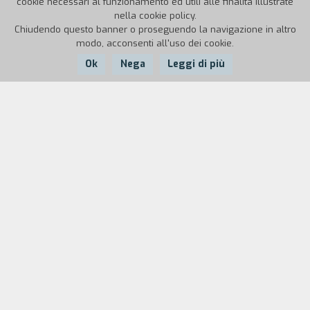
cookie necessari al funzionamento ed utili alle finalità illustrate
nella cookie policy.
Chiudendo questo banner o proseguendo la navigazione in altro
modo, acconsenti all'uso dei cookie.
Ok
Nega
Leggi di più
Nazione:
Anno:
Durata:
Canada
1998
106'
Tre drammatici giorni, segnati dalla misteriosa
sparizione di una bambina, mettono in
apprensione la pubblica opinione e richiamano
l'attenzione dei media. Cinque persone, uomini e
donne che vivono o lavorano nel palazzo che si
affaccia sul parco dove la piccola è scomparsa,
cadono in profonde crisi personali. Ognuno di
loro è spinto a riscoprire le tracce dei propri