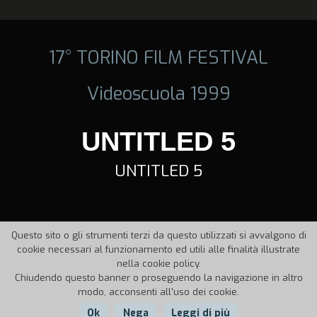
17° TORINO FILM FESTIVAL
Videoscuola 1999
UNTITLED 5
UNTITLED 5
Questo sito o gli strumenti terzi da questo utilizzati si avvalgono di
cookie necessari al funzionamento ed utili alle finalità illustrate
nella cookie policy.
Chiudendo questo banner o proseguendo la navigazione in altro
modo, acconsenti all'uso dei cookie.
Ok
Nega
Leggi di più