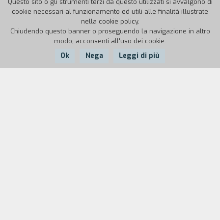
Questo sito o gli strumenti terzi da questo utilizzati si avvalgono di
cookie necessari al funzionamento ed utili alle finalità illustrate
nella cookie policy.
Chiudendo questo banner o proseguendo la navigazione in altro
modo, acconsenti all'uso dei cookie.
Ok
Nega
Leggi di più
Nazione:
Anno:
Durata:
Italia
1999
15'
La storia di Gioacchino Vaccaro, che nel 1954
parte da Palermo per gli Stati Uniti d'America, e
della Vaccaro's Italian Pastry Shop, specialit`
cannoli.
"Questo è un film fatto di suoni e immagini. L'idea
mi è venuta ascoltando un vecchio nastro con la
registrazione dei saluti che Gioacchino Vaccaro