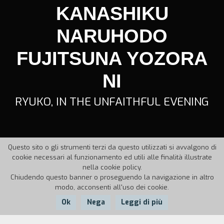
KANASHIKU
NARUHODO
FUJITSUNA YOZORA
NI
RYUKO, IN THE UNFAITHFUL EVENING
Questo sito o gli strumenti terzi da questo utilizzati si avvalgono di
cookie necessari al funzionamento ed utili alle finalità illustrate
nella cookie policy.
Chiudendo questo banner o proseguendo la navigazione in altro
modo, acconsenti all'uso dei cookie.
Ok
Nega
Leggi di più