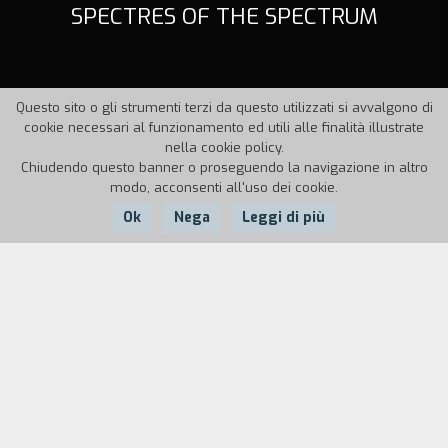
SPECTRES OF THE SPECTRUM
Questo sito o gli strumenti terzi da questo utilizzati si avvalgono di
cookie necessari al funzionamento ed utili alle finalità illustrate
nella cookie policy.
Chiudendo questo banner o proseguendo la navigazione in altro
modo, acconsenti all'uso dei cookie.
Ok
Nega
Leggi di più
Nazione:
Anno:
Durata:
USA
1999
88'
La vicenda è ambientata nel 2007 poco fuori Las
Vegas, in un cratere causato da un'esplosione
nucleare. BooBoo, una ragazza dotata di poteri
telepatici, compie un viaggio nel passato grazie