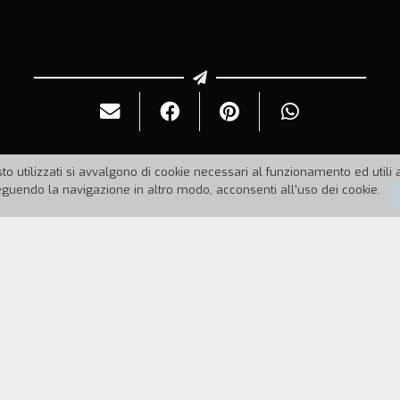
to utilizzati si avvalgono di cookie necessari al funzionamento ed utili all
uendo la navigazione in altro modo, acconsenti all'uso dei cookie.
rra Mondiale, ha passato tutta la vita con il rimorso
ronte. Per questa ragione, quando Tamio gli propone
pere che alla festa sar` presente la nipote dell'ami