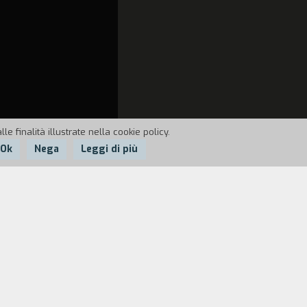
e finalità illustrate nella cookie policy.
Ok
Nega
Leggi di più
 di aver abbandonato al suo tragico
 di partecipare ad un raduno di ex-
co caduto in guerra, Hitoshi cambia idea