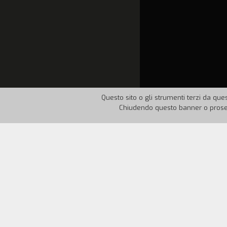
Questo sito o gli strumenti terzi da ques
Chiudendo questo banner o proseg
Anno:
2000
Durata:
120'
Kijima Hitoshi, un veterano della II Gue
destino un commilitone conosciuto al f
combattenti, l'uomo rifiuta. Venuto a sa