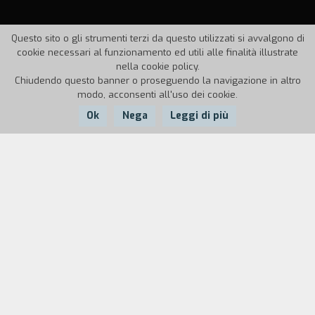
Questo sito o gli strumenti terzi da questo utilizzati si avvalgono di
cookie necessari al funzionamento ed utili alle finalità illustrate
nella cookie policy.
Chiudendo questo banner o proseguendo la navigazione in altro
modo, acconsenti all'uso dei cookie.
Ok
Nega
Leggi di più
Nazione:
Anno:
Durata:
Francia
2002
78'
Un omicidio? Pirati della strada. Un incidente.
Samy viene coinvolto in una brutta storia con
Franck e Pablo. Era lui al volante dell'auto e
probabilmente ha ucciso un poliziotto. Franck e
Pablo fanno sparire la macchina, a Samy resta il
rimorso. Torna a casa e confessa il fatto ai