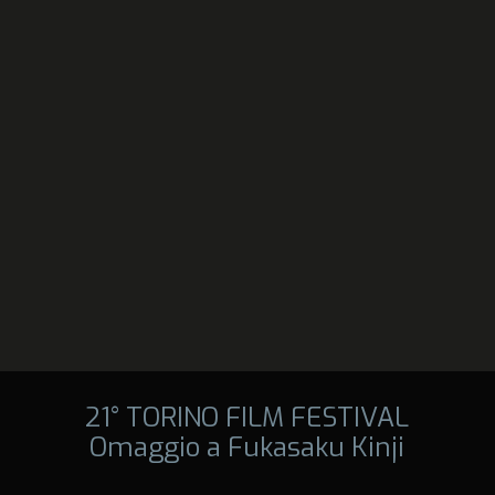
21° TORINO FILM FESTIVAL
Omaggio a Fukasaku Kinji