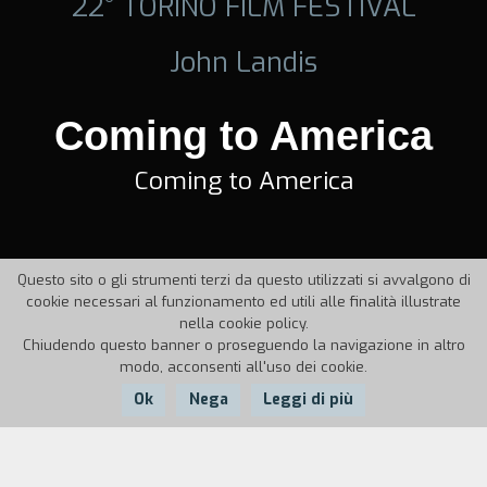
22° TORINO FILM FESTIVAL
John Landis
Coming to America
Coming to America
Questo sito o gli strumenti terzi da questo utilizzati si avvalgono di
cookie necessari al funzionamento ed utili alle finalità illustrate
nella cookie policy.
Chiudendo questo banner o proseguendo la navigazione in altro
modo, acconsenti all'uso dei cookie.
Ok
Nega
Leggi di più
Nazione:
Anno:
Durata: