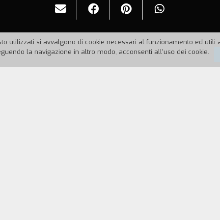
to utilizzati si avvalgono di cookie necessari al funzionamento ed utili all
uendo la navigazione in altro modo, acconsenti all'uso dei cookie.
4
Durata:
51'
orso di anni nella citt` di Shenzen si combinano in 
ivono molti momenti indimenticabili, momenti che 
rli, ma non sar` mai la stessa cosa. Quella partico
n si possono riprodurre. Ecco perché ho cercato di 