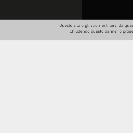
Questo sito o gli strumenti terzi da ques
Chiudendo questo banner o proseg
Nazione:
Cina
Anno:
200
Frammenti di vita quotidiana colti nel c
urbana contemporanea. «Nella vita si v
possono usare parole e film per racconta
quel particolare odore… queste cose no
Zhi).