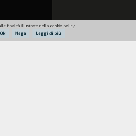
e finalità illustrate nella cookie policy.
Ok
Nega
Leggi di più
un affresco documentario della Cina
ritornano spesso nella memoria. Si
lare persona, quel particolare luogo,
registrarle e metterle da parte» (Jiang