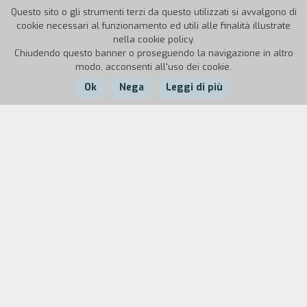
Questo sito o gli strumenti terzi da questo utilizzati si avvalgono di
cookie necessari al funzionamento ed utili alle finalità illustrate
nella cookie policy.
Chiudendo questo banner o proseguendo la navigazione in altro
modo, acconsenti all'uso dei cookie.
Ok
Nega
Leggi di più
Nazione:
Anno:
Durata:
Malesia
2004
16'
Prima parte della serie
Shorts about Love
,
Goodbye to Love
è l'epilogo del romanzo
contemplativo di un personaggio che medita sulla via per smuovere la situazione in
cui l'ha lasciato il suo perduto amore. Sospeso nel finale, il corto traccia in 3
malinconici atti i punti di un triangolo d'amore. Un'elegia sulla morte di un sentimento
e sul desiderio che permane.