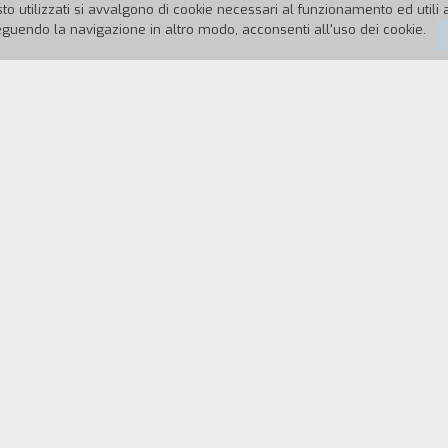
to utilizzati si avvalgono di cookie necessari al funzionamento ed utili all
uendo la navigazione in altro modo, acconsenti all'uso dei cookie.
05
Durata:
20'
o che, incapace di imporsi per quello che è, cerca di reagire alla triste realtà creandosi un m
REGISTA
CAST & CREDITS