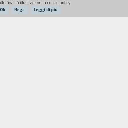
e finalità illustrate nella cookie policy.
Ok
Nega
Leggi di più
ondo alternativo