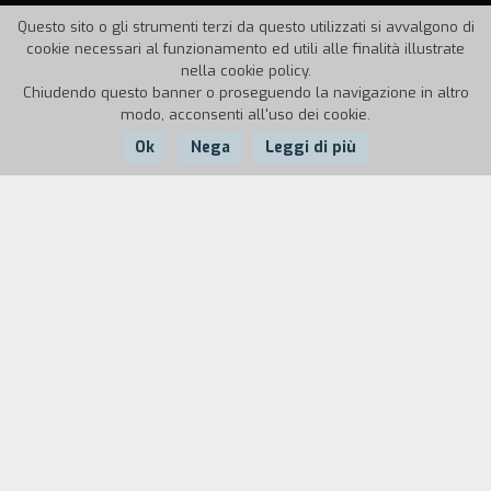
Questo sito o gli strumenti terzi da questo utilizzati si avvalgono di
cookie necessari al funzionamento ed utili alle finalità illustrate
nella cookie policy.
Chiudendo questo banner o proseguendo la navigazione in altro
modo, acconsenti all'uso dei cookie.
Ok
Nega
Leggi di più
Nazione:
Anno:
Durata:
USA
2004
37'
«Da Leonardo Da Vinci a Jules-Etienne Marey i professionisti praticanti di un certo
tipo di empirismo trascendentale si sono interessati frequentemente
all’associazione di parole e immagini per descrivere il volo degli uccelli. Nel 1726
William Byrd tornò a Westover, in Virginia, e iniziò la costruzione di un giardino che
sarebbe stato presto noto come «il più raffinato del paese, deliziato dai colori
incantevoli del colibrì». Con analogo impegno egli raccolse una selezione di libri