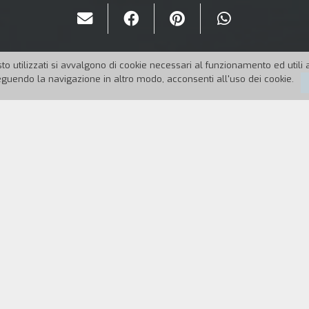
to utilizzati si avvalgono di cookie necessari al funzionamento ed utili all
uendo la navigazione in altro modo, acconsenti all'uso dei cookie.
7
Durata:
80'
bandonano senza permesso il loro corso d’addestramento. Vicino
no i loro cappelli di pelliccia e i loro cappotti. Dispersi nella 
ontiera con un contrabbandiere ed è stata poi abbandonata nel 
vvivere alla fame e al freddo delle montagne iraniane.
nuto minimalisti, racconta la storia di tre uomini dispersi che ce