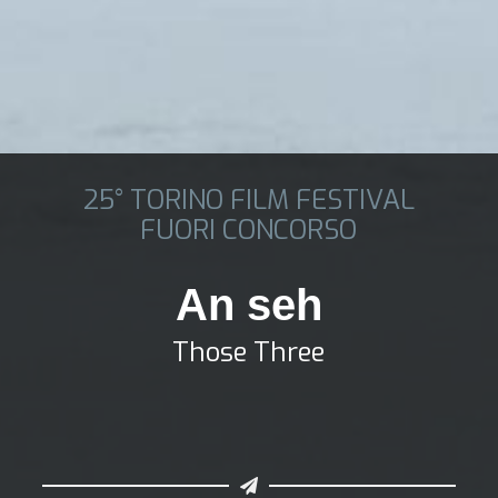
25° TORINO FILM FESTIVAL
FUORI CONCORSO
An seh
Those Three