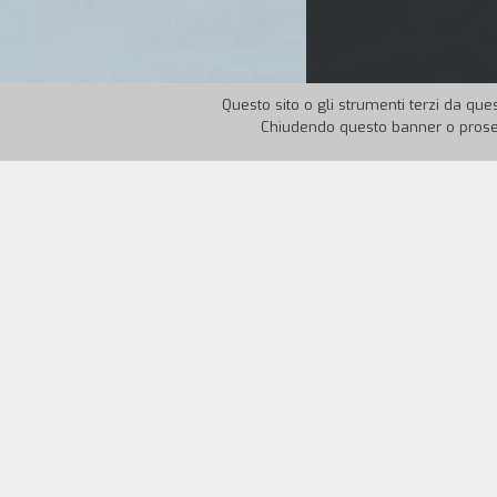
Questo sito o gli strumenti terzi da ques
Chiudendo questo banner o proseg
Nazione:
Iran
Anno:
200
In una rigida giornata d’inverno, tre soldati ab
contrabbandieri e per ripararsi dal freddo accetta
donna incinta che ha passato illegalmente la fr
ai tre fuggitivi e insieme a loro cerca di sopra
«Il film, che si avvale di una forma e di un conte