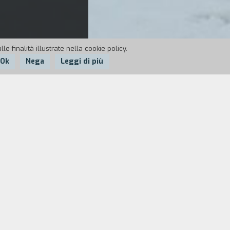
e finalità illustrate nella cookie policy.
Ok
Nega
Leggi di più
 al confine s’imbattono in un gruppo di
nebbia e nel gelo, i tre uomini incontrano una
nulla. Sebbene sia malvista, la donna si unisce
rcano di ritrovare la loro libertà individuale. La