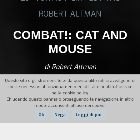
ROBERT ALTMAN
COMBAT!: CAT AND
MOUSE
di Robert Altman
Questo sito o gli strumenti terzi da questo utilizzati si avvalgono di
cookie necessari al funzionamento ed utili alle finalità illustrate
nella cookie policy.
Chiudendo questo banner o proseguendo la navigazione in altro
modo, acconsenti all'uso dei cookie.
Ok
Nega
Leggi di più
Nazione:
Anno:
Durata:
47'