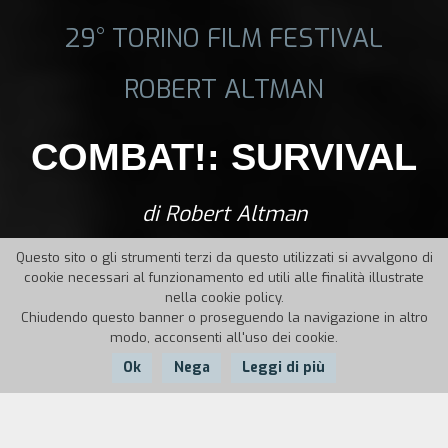
29° TORINO FILM FESTIVAL
ROBERT ALTMAN
COMBAT!: SURVIVAL
di Robert Altman
Questo sito o gli strumenti terzi da questo utilizzati si avvalgono di
cookie necessari al funzionamento ed utili alle finalità illustrate
nella cookie policy.
Chiudendo questo banner o proseguendo la navigazione in altro
modo, acconsenti all'uso dei cookie.
Ok
Nega
Leggi di più
Nazione:
Anno:
Durata: