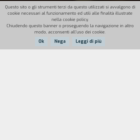
Questo sito o gli strumenti terzi da questo utilizzati si avvalgono di
cookie necessari al funzionamento ed utili alle finalità illustrate
nella cookie policy.
Chiudendo questo banner o proseguendo la navigazione in altro
modo, acconsenti all'uso dei cookie.
Ok
Nega
Leggi di più
Nazione:
Anno:
Durata:
Germania
2011
113'
Josephine studia recitazione e combatte contro la nomea
imbarazzante di essere «invisibile»; è dunque la prima a
restare sorpresa quando viene scritturata dal noto regista
Kaspar Friedmann. Deve interpretare un personaggio che è
il suo esatto opposto: una donna molto forte,