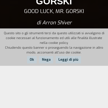
GORSKI
GOOD LUCK, MR. GORSKI
di Arron Shiver
Questo sito o gli strumenti terzi da questo utilizzati si avvalgono di
cookie necessari al funzionamento ed utili alle finalità illustrate
nella cookie policy.
Chiudendo questo banner o proseguendo la navigazione in altro
modo, acconsenti all'uso dei cookie.
Ok
Nega
Leggi di più
Nazione:
Anno:
Durata:
USA
2011
15'
Il vicino di casa di Bob e Louise Gorski era un ragazzino di