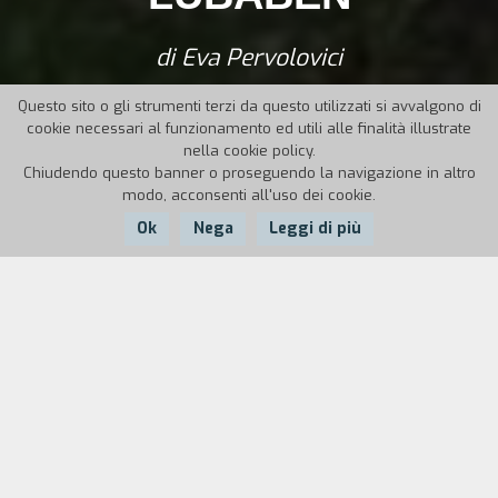
di Eva Pervolovici
Questo sito o gli strumenti terzi da questo utilizzati si avvalgono di
cookie necessari al funzionamento ed utili alle finalità illustrate
nella cookie policy.
Chiudendo questo banner o proseguendo la navigazione in altro
modo, acconsenti all'uso dei cookie.
Ok
Nega
Leggi di più
Nazione:
Anno:
Durata:
Francia
2011
30'
Luba, un’immigrata bielorussa, incontra Ben, un vagabondo
francese che vive sulle sponde del Lago Dimenticato.
Cercando di trovare una sistemazione dove la ragazza