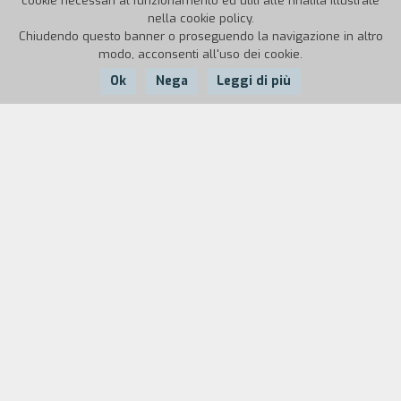
cookie necessari al funzionamento ed utili alle finalità illustrate
nella cookie policy.
Chiudendo questo banner o proseguendo la navigazione in altro
modo, acconsenti all'uso dei cookie.
Ok
Nega
Leggi di più
Nazione:
Anno:
Durata:
USA
1975
159'
A Nashville, patria del country e folk americano, per cinque
giorni ventiquattro personaggi incrociano la loro musica e i
loro destini, mentre ferve la campagna elettorale di un
candidato presidenziale populista. Il capolavoro di Altman,
un musical anomalo, spietato e commosso, dove ogni
personaggio ha una storia da raccontare, dove si muore
per caso e per caso si diventa star. Il film chiave degli anni