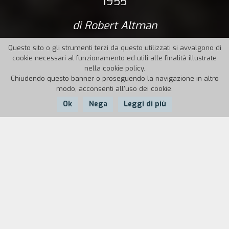
1955
di Robert Altman
Questo sito o gli strumenti terzi da questo utilizzati si avvalgono di
cookie necessari al funzionamento ed utili alle finalità illustrate
nella cookie policy.
Chiudendo questo banner o proseguendo la navigazione in altro
modo, acconsenti all'uso dei cookie.
Ok
Nega
Leggi di più
Nazione:
Anno:
Durata:
USA
21'
21'
Tra il 1949 e il 1955, dopo un’infruttuosa parentesi
hollywoodiana, Altman realizzò quindici documentari
industriali per la Calvin Company, una società di Kansas City.