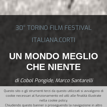
30° TORINO FILM FESTIVAL
ITALIANA.CORTI
UN MONDO MEGLIO
CHE NIENTE
di Cobol Pongide, Marco Santarelli
Questo sito o gli strumenti terzi da questo utilizzati si avvalgono di
cookie necessari al funzionamento ed utili alle finalità illustrate
nella cookie policy.
Chiudendo questo banner o proseguendo la navigazione in altro