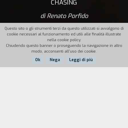
CHASING
di Renato Porfido
Questo sito o gli strumenti terzi da questo utilizzati si avvalgono di
cookie necessari al funzionamento ed utili alle finalità illustrate
nella cookie policy.
Chiudendo questo banner o proseguendo la navigazione in altro
modo, acconsenti all'uso dei cookie.
Ok
Nega
Leggi di più
Nazione:
Anno:
Durata:
Italia
2013
12'
Una città di provincia nel Nord Italia, una famiglia
semplice: padre muratore, madre casalinga, il
figlio diciottenne Lorenzo, muratore anche lui.
Tutto cambia quando Lorenzo sviluppa una