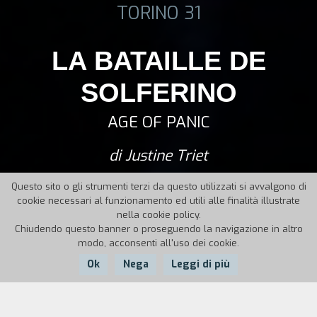
TORINO 31
LA BATAILLE DE
SOLFERINO
AGE OF PANIC
di Justine Triet
Questo sito o gli strumenti terzi da questo utilizzati si avvalgono di
cookie necessari al funzionamento ed utili alle finalità illustrate
nella cookie policy.
Chiudendo questo banner o proseguendo la navigazione in altro
modo, acconsenti all'uso dei cookie.
Ok
Nega
Leggi di più
Nazione:
Anno:
Durata: