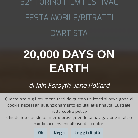
32° TORINO FILM FESTIVAL
FESTA MOBILE/RITRATTI
D'ARTISTA
20,000 DAYS ON
EARTH
di Iain Forsyth, Jane Pollard
Questo sito o gli strumenti terzi da questo utilizzati si avvalgono di
cookie necessari al funzionamento ed utili alle finalità illustrate
nella cookie policy.
Chiudendo questo banner o proseguendo la navigazione in altro
modo, acconsenti all'uso dei cookie.
Ok
Nega
Leggi di più