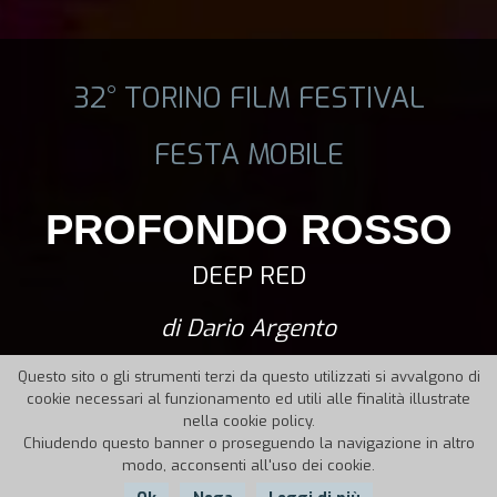
32° TORINO FILM FESTIVAL
FESTA MOBILE
PROFONDO ROSSO
DEEP RED
di Dario Argento
Questo sito o gli strumenti terzi da questo utilizzati si avvalgono di
cookie necessari al funzionamento ed utili alle finalità illustrate
nella cookie policy.
Chiudendo questo banner o proseguendo la navigazione in altro
modo, acconsenti all'uso dei cookie.