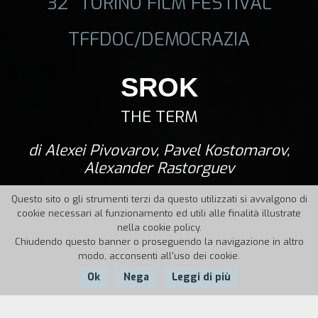
32° TORINO FILM FESTIVAL
TFFDOC/DEMOCRAZIA
SROK
THE TERM
di Alexei Pivovarov, Pavel Kostomarov,
Alexander Rastorguev
Questo sito o gli strumenti terzi da questo utilizzati si avvalgono di
cookie necessari al funzionamento ed utili alle finalità illustrate
nella cookie policy.
Chiudendo questo banner o proseguendo la navigazione in altro
modo, acconsenti all'uso dei cookie.
Ok
Nega
Leggi di più