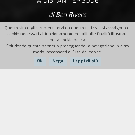
A DISTANT EPISODE
di Ben Rivers
Questo sito o gli strumenti terzi da questo utilizzati si avvalgono di
cookie necessari al funzionamento ed utili alle finalità illustrate
nella cookie policy.
Chiudendo questo banner o proseguendo la navigazione in altro
modo, acconsenti all'uso dei cookie.
Ok
Nega
Leggi di più
Anno:
2015
Durata:
18'
Girato sulle spiagge del Marocco, A Distant
Episode – che prende il titolo da un racconto di
Paul Bowles adattato da Rivers nel
lungometraggio The Sky Trembles and the
Earth Is Afraid and the Two Eyes Are Not