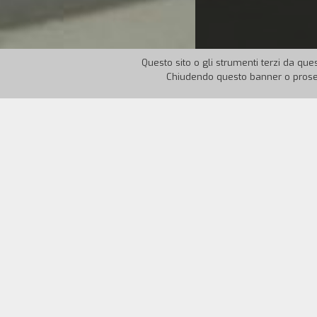
Questo sito o gli strumenti terzi da ques
Chiudendo questo banner o proseg
Nazione:
Giappone
Anno
Dopo la terza guerra mondiale, nel 2019,
polizia e civili. Scritto e diretto da K
compagnie di produzione giapponesi, è i
un cult al cui remake live pare stia la