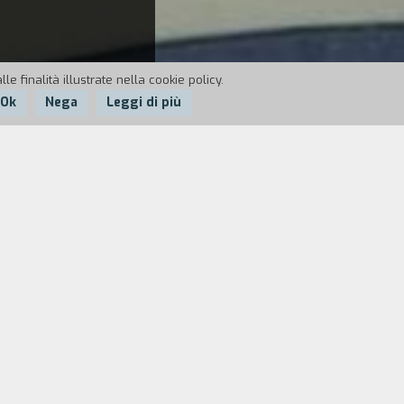
e finalità illustrate nella cookie policy.
Ok
Nega
Leggi di più
contri tra bande di motociclisti e tra
rutto della collaborazione tra dieci
Strabordante, affascinante e sontuoso,