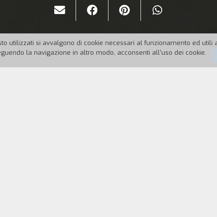
to utilizzati si avvalgono di cookie necessari al funzionamento ed utili all
uendo la navigazione in altro modo, acconsenti all'uso dei cookie.
:
1988
Durata:
124'
 la metropoli di Neo-Tokyo è territorio di violenti s
atsuhiro Ôtomo sulla base del suo manga omonimo, e f
l film che ha reso popolari le anime in Occidente. 
vorando Christopher Nolan.