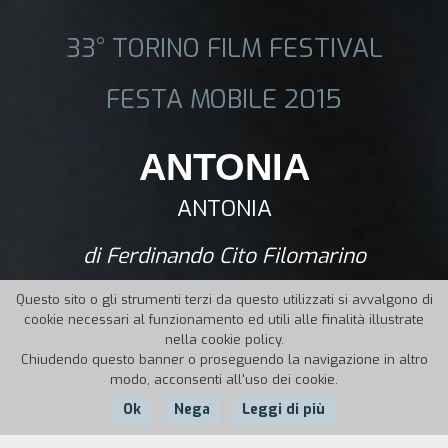
33° TORINO FILM FESTIVAL
FESTA MOBILE 2015
ANTONIA
ANTONIA
di Ferdinando Cito Filomarino
Questo sito o gli strumenti terzi da questo utilizzati si avvalgono di
cookie necessari al funzionamento ed utili alle finalità illustrate
nella cookie policy.
Chiudendo questo banner o proseguendo la navigazione in altro
modo, acconsenti all'uso dei cookie.
Ok
Nega
Leggi di più