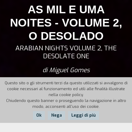
AS MIL E UMA
NOITES - VOLUME 2,
O DESOLADO
ARABIAN NIGHTS VOLUME 2, THE
DESOLATE ONE
di Miguel Gomes
Questo sito o gli strumenti terzi da questo utilizzati si avvalgono di
cookie necessari al funzionamento ed utili alle finalità illustrate
nella cookie policy.
Chiudendo questo banner o proseguendo la navigazione in altro
modo, acconsenti all'uso dei cookie.
Ok
Nega
Leggi di più