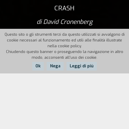
CRASH
di David Cronenberg
Questo sito o gli strumenti terzi da questo utilizzati si avvalgono di
cookie necessari al funzionamento ed utili alle finalità illustrate
nella cookie policy.
Chiudendo questo banner o proseguendo la navigazione in altro
modo, acconsenti all'uso dei cookie.
Ok
Nega
Leggi di più
Nazione:
Anno:
Durata:
Canada, UK
1996
100'
Dopo un grave incidente, un regista comincia a
collegare il piacere sessuale con il pericolo e le