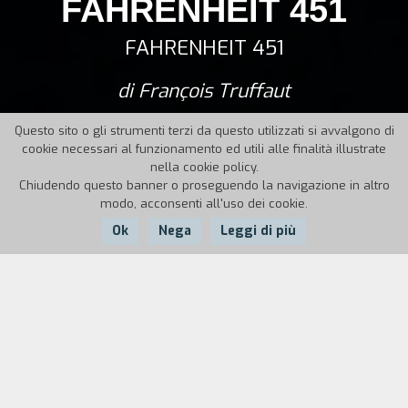
FAHRENHEIT 451
FAHRENHEIT 451
di François Truffaut
Questo sito o gli strumenti terzi da questo utilizzati si avvalgono di
cookie necessari al funzionamento ed utili alle finalità illustrate
nella cookie policy.
Chiudendo questo banner o proseguendo la navigazione in altro
modo, acconsenti all'uso dei cookie.
Ok
Nega
Leggi di più
Nazione:
Anno:
Durata:
UK
1966
112'
Siamo tutti Montag. Nella società futura,
razionale e dominata dai megaschermi che