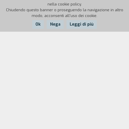
nella cookie policy.
Chiudendo questo banner o proseguendo la navigazione in altro
modo, acconsenti all'uso dei cookie.
Ok
Nega
Leggi di più
Nazione:
Anno:
Durata:
Argentina
2015
63'
Mariano è un giovane gay attratto da un amico
eterosessuale. Quando viene violentato e poi
abbandonato da quest’ultimo, per lui è l’inizio di
una lenta discesa agli inferi, un viaggio
sentimentale dai risvolti drammatici. L’odio e la
repulsione intorno a lui rendono la sua
condizione ancora più insostenibile: inizialmente