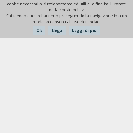
cookie necessari al funzionamento ed utili alle finalità illustrate
nella cookie policy.
Chiudendo questo banner o proseguendo la navigazione in altro
modo, acconsenti all'uso dei cookie.
Ok
Nega
Leggi di più
Nazione:
Anno:
Durata:
Belgio
2015
28'
Molti anni dopo la Rivoluzione ungherese del
1956, Mari S. si ammala di Alzheimer. Sfogliando
le pagine degli archivi segreti del regime
socialista, la nipote cerca di ricostruire i suoi
ricordi perduti.