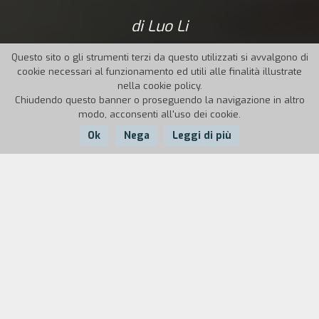
di Luo Li
Questo sito o gli strumenti terzi da questo utilizzati si avvalgono di
cookie necessari al funzionamento ed utili alle finalità illustrate
nella cookie policy.
Chiudendo questo banner o proseguendo la navigazione in altro
modo, acconsenti all'uso dei cookie.
Ok
Nega
Leggi di più
Nazione:
Anno:
Durata:
Cina
2015
117'
East Lake è il lago su cui affaccia la città cinese di
Wuhan. Negli ultimi anni è stato al centro di
un’aspra controversia a causa di un progetto di
riconversione delle sue rive in un parco
divertimenti circondato da quartieri abitativi di