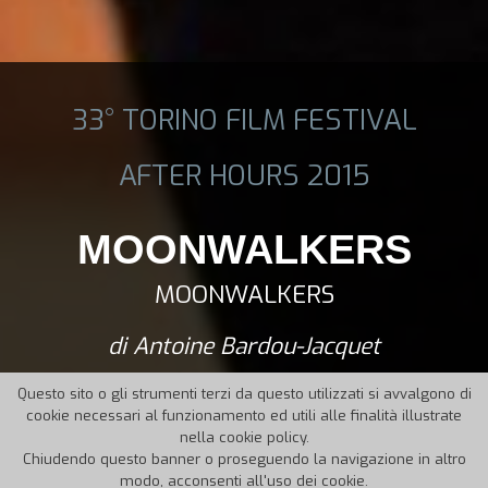
33° TORINO FILM FESTIVAL
AFTER HOURS 2015
MOONWALKERS
MOONWALKERS
di Antoine Bardou-Jacquet
Questo sito o gli strumenti terzi da questo utilizzati si avvalgono di
cookie necessari al funzionamento ed utili alle finalità illustrate
nella cookie policy.
Chiudendo questo banner o proseguendo la navigazione in altro
modo, acconsenti all'uso dei cookie.